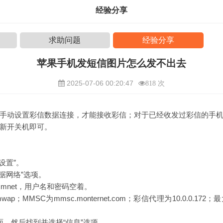
经验分享
求助问题
经验分享
苹果手机发短信图片怎么发不出去
2025-07-06 00:20:47
818 次
手动设置彩信数据连接，才能接收彩信；对于已经收发过彩信的手
新开关机即可。
设置”。
据网络”选项。
cmnet，用户名和密码空着。
ap；MMSC为mmsc.monternet.com；彩信代理为10.0.0.1
。
面，然后找到并选择“信息”选项。