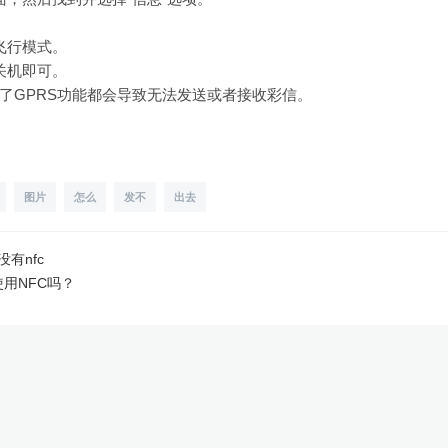
飞行模式。
关机即可。
了GPRS功能都会导致无法发送或者接收彩信。
图片
怎么
发不
出去
有没有nfc
能使用NFC吗？