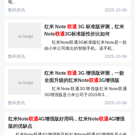
电...
数码资讯
2025-10-06
红米 Note
联通
3G 标准版评测，红米
Note
联通
3G标准版性价比如何
红米Note联通3G标准版红米Note是一款
由小米公司推出的智能手机。该手机...
数码资讯
2025-10-06
红米 Note
联通
3G 增强版评测，一款
全面升级的红米Note
联通
3G增强版
红米Note联通3G增强版红米Note联通
3G增强版是小米公司于2015年3...
数码资讯
2025-10-06
红米Note
联通
4G增强版好用吗，红米Note
联通
4G增强
版的优缺点
红米Note联通4G增强版百科红米Note联通4G增强版是小米