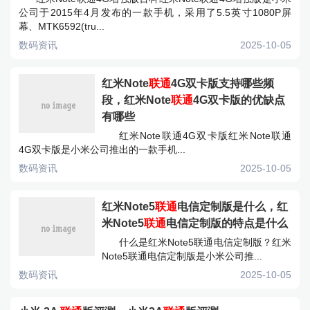
公司于2015年4月发布的一款手机，采用了5.5英寸1080P屏
幕、MTK6592(tru...
数码资讯
2025-10-05
红米Note
联通
4G双卡版支持哪些频
段，红米Note
联通
4G双卡版的优缺点
有哪些
红米Note联通4G双卡版红米Note联通
4G双卡版是小米公司推出的一款手机...
数码资讯
2025-10-05
红米Note5
联通
电信定制版是什么，红
米Note5
联通
电信定制版的特点是什么
什么是红米Note5联通电信定制版？红米
Note5联通电信定制版是小米公司推...
数码资讯
2025-10-05