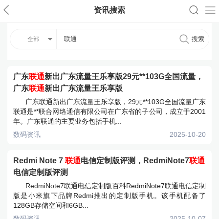
资讯搜索
全部
广东
联通
新出广东流量王乐享版29元**103G全国流量，
广东
联通
新出广东流量王乐享版
广东联通新出广东流量王乐享版，29元**103G全国流量广东
联通是**联合网络通信有限公司在广东省的子公司，成立于2001
年。广东联通的主要业务包括手机...
数码资讯
2025-10-20
Redmi Note 7
联通
电信定制版评测，RedmiNote7
联通
电信定制版评测
RedmiNote7联通电信定制版百科RedmiNote7联通电信定制
版是小米旗下品牌Redmi推出的定制版手机。该手机配备了
128GB存储空间和6GB...
数码资讯
2025-10-07