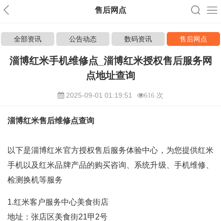
售后网点
全部资讯
公告动态
数码资讯
售后网点
淄博红米手机维修点_淄博红米授权售后服务网
点地址查询
2025-09-01 01:19:51
616 次
淄博红米售后维修点查询
以下是淄博红米官方授权售后服务体验中心，为您提供红米
手机以及红米品牌产品的购买咨询、系统升级、手机维修、
检测换机等服务
1.红米客户服务中心美食街店
地址：张店区美食街21甲2号