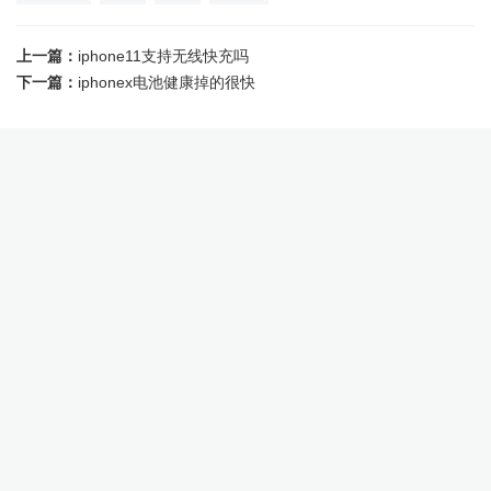
上一篇：
iphone11支持无线快充吗
下一篇：
iphonex电池健康掉的很快