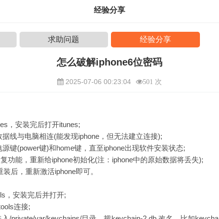
经验分享
求助问题
经验分享
怎么破解iphone6位密码
2025-07-06 00:23:04
501 次
es，安装完后打开itunes;
用数据线与电脑相连(能发现iphone，但无法建立连接);
电源键(power键)和home键，直至iphone出现软件安装状态;
恢复功能，重新给iphone初始化(注：iphone中的原始数据将丢失);
装后，重新激活iphone即可。
ols，安装完后并打开;
ools连接;
ivate/var/keychains/目录，把keychain-2.db 改名，比如keycha