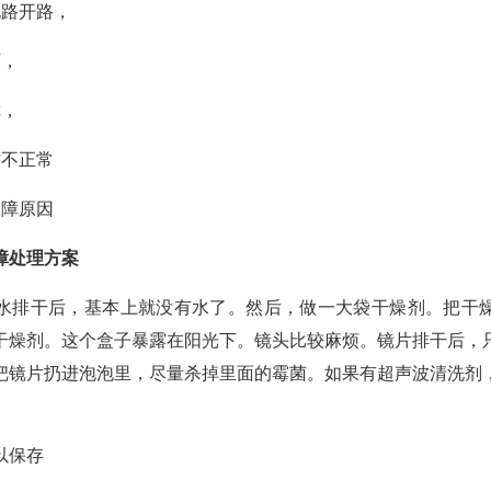
电路开路，
坏，
障，
作不正常
故障原因
障处理方案
水排干后，基本上就没有水了。然后，做一大袋干燥剂。把干
干燥剂。这个盒子暴露在阳光下。镜头比较麻烦。镜片排干后，
把镜片扔进泡泡里，尽量杀掉里面的霉菌。如果有超声波清洗剂
以保存