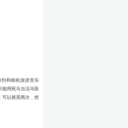
燥剂和相机放进音乐
只能用死马当活马医
，可以摇晃两次，然