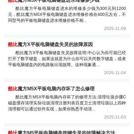
酷比
魔方M5X平板电脑键盘进水维修多少钱
酷比魔方平板电脑键盘进水的维修多少钱为300元到1200
元，酷比魔方M5X平板电脑键盘进水维修价格在400元左右，不
同型号的平板电脑键盘进水维修价格不相...
2025-11-09
酷比
魔方X平板电脑键盘失灵的故障原因
酷比魔方X平板电脑键盘失灵故障说明:中心认为你可能已经
打开了数字键盘，如果这就是为什么你可以关闭数字键盘，或者
平板电脑键盘内的电路板出现故障。这种现象通...
2025-11-04
酷比
魔方M5X平板电脑内存坏了怎么修理
酷比魔方M5X平板电脑内存坏了的修理方法:清理垃圾步骤C
磁盘缓存清理实际垃圾清理注册列表百度卫士清理垃圾以上四种
清理都可以通过软件实现，如果你熟悉手动清...
2025-11-03
酷比
魔方M5平板电脑键盘按键失灵的故障解决方法