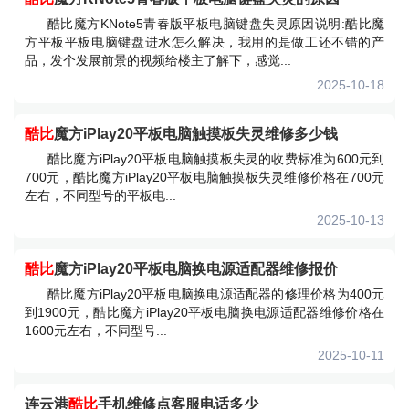
酷比魔方KNote5青春版平板电脑键盘失灵原因说明:酷比魔
方平板平板电脑键盘进水怎么解决，我用的是做工还不错的产
品，发个发展前景的视频给楼主了解下，感觉...
2025-10-18
酷比
魔方iPlay20平板电脑触摸板失灵维修多少钱
酷比魔方iPlay20平板电脑触摸板失灵的收费标准为600元到
700元，酷比魔方iPlay20平板电脑触摸板失灵维修价格在700元
左右，不同型号的平板电...
2025-10-13
酷比
魔方iPlay20平板电脑换电源适配器维修报价
酷比魔方iPlay20平板电脑换电源适配器的修理价格为400元
到1900元，酷比魔方iPlay20平板电脑换电源适配器维修价格在
1600元左右，不同型号...
2025-10-11
连云港
酷比
手机维修点客服电话多少