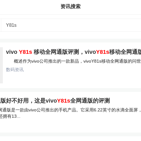
资讯搜索
vivo
Y81s
移动全网通版评测，vivo
Y81s
移动全网通
概述作为vivo公司推出的一款新品，vivoY81s移动全网通版的问世引
数码资讯
版好不好用，这是vivo
Y81s
全网通版的评测
s全网通版是一款由vivo公司推出的手机产品。它采用6.22英寸的水滴全面屏，搭
有13...