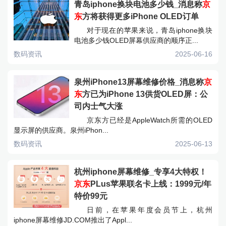
青岛iphone换块电池多少钱_消息称
京
东
方将获得更多iPhone OLED订单
对于现在的苹果来说，青岛iphone换块
电池多少钱OLED屏幕供应商的顺序正...
数码资讯
2025-06-16
泉州iPhone13屏幕维修价格_消息称
京
东
方已为iPhone 13供货OLED屏：公
司内士气大涨
京东方已经是AppleWatch所需的OLED
显示屏的供应商。泉州iPhon...
数码资讯
2025-06-13
杭州iphone屏幕维修_专享4大特权！
京东
PLus苹果联名卡上线：1999元/年
特价99元
日前，在苹果年度会员节上，杭州
iphone屏幕维修JD.COM推出了Appl...