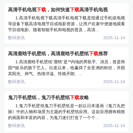
高清手机电视
下载
，如何快速
下载
高清手机电视
1.高清手机电视下载高清手机电视下载是指通过手机或电视
等设备下载高清电视节目或电影资源，让用户在家中便捷地观看
节目或电影。随着智能手机和电视的普及，高清...
数码资讯
2025-11-14
高清鹿晗手机壁纸，高清鹿晗手机壁纸
下载
推荐
1.高清鹿晗手机壁纸“鹿晗”是**内地的男歌手、演员，曾是韩
国**娱乐的旗下艺人。出道以来，他赢得了全亚洲的粉丝，并因
其阳光、帅气、热情洋溢、性格开朗、...
数码资讯
2025-11-14
鬼刀手机壁纸，鬼刀手机壁纸
下载
攻略
1.鬼刀手机壁纸鬼刀手机壁纸是一款以日本漫画《鬼刀丸把
脉》中的人物和场景为主题的手机壁纸应用。这款应用拥有精致
的画面和丰富的内容，为鬼刀迷们打造了一个个...
数码资讯
2025-11-14