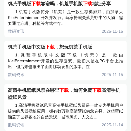
饥荒手机版
下载
靠谱吗，饥荒手机版
下载
地址分享
1.饥荒手机版简介《饥荒》是一款生存类游戏，由加拿大
KleiEntertainment开发并发行。玩家扮演失落荒野中的人物，需
要通过狩猎、种植等方式生存...
数码资讯
2025-11-15
饥荒手机版中文版
下载
，想玩饥荒手机版
1.饥荒手机版中文版下载《饥荒》是一款由
KleiEntertainment开发的生存游戏。最初只是在PC平台上推
出，但后来也推出了面向移动设备的版本。在...
数码资讯
2025-11-15
高清手机壁纸风景在哪里
下载
，如何免费
下载
高清手机
壁纸风景
1.高清手机壁纸风景高清手机壁纸风景是一款专为手机用户
提供的风景壁纸应用，拥有数万张高清壁纸供您选择。这些壁纸
涵盖了世界各地的自然景观、城市风光、人文古...
数码资讯
2025-11-14