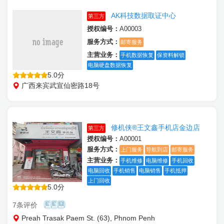
AK科技数据取证中心
第三方
授权编号：
A00003
服务方式：
邮寄服务
主营业务：
手机数据恢复
保资料解锁
电脑硬盘数据恢复
5.0分
广西来宾武宣仙密路18号
修机侠®王文鑫手机店金边店
第三方
授权编号：
A00001
服务方式：
上门服务
导航到店
邮寄服务
主营业务：
手机维修
电脑维修
手机回收
电脑回收
手机销售
电脑销售
手机抵押
上门回收
5.0分
7条评价
Preah Trasak Paem St. (63), Phnom Penh