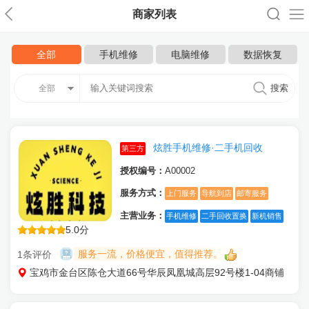
商家列表
全部
手机维修
电脑维修
数据恢复
全部
炫胜手机维修·二手机回收
第三方
授权编号：
A00002
服务方式：
上门服务
导航到店
邮寄服务
主营业务：
手机维修
二手回收置换
新机销售
5.0分
服务一流，价格便宜，值得推荐。
1条评价
宝鸡市金台区陈仓大道66号华辰凤凰城高层92号楼1-04商铺