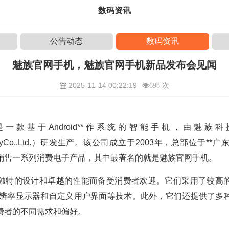
数码资讯
公告动态
数码资讯
魅族官网手机，魅族官网手机新品发布会见闻
2025-11-14 00:22:19
698 次
一款基于Android**作系统的智能手机，由魅族
nologyCo.,Ltd.）研发生产。该公司成立于2003年，总部位于*
销售一系列消费电子产品，其中最著名的就是魅族官网手机。
独特的设计和卓越的性能而备受消费者欢迎。它们采用了较高
分辨率显示器和自定义用户界面等技术。此外，它们还提供了多
费者的不同需求和偏好。