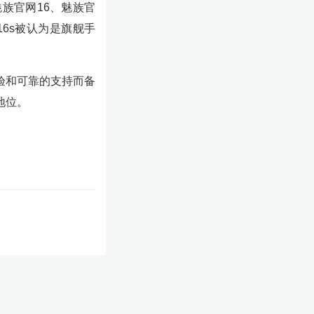
族官网16、魅族官
16s被认为是旗舰手
验和可靠的支持而备
地位。