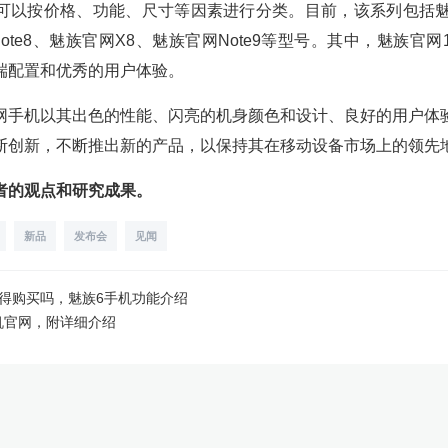
可以按价格、功能、尺寸等因素进行分类。目前，该系列包括魅
Note8、魅族官网X8、魅族官网Note9等型号。其中，魅族官网
端配置和优秀的用户体验。
网手机以其出色的性能、闪亮的机身颜色和设计、良好的用户体
断创新，不断推出新的产品，以保持其在移动设备市场上的领先
者的观点和研究成果。
新品
发布会
见闻
值得购买吗，魅族6手机功能介绍
机官网，附详细介绍