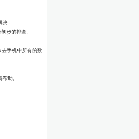
解决：
行初步的排查。
抹去手机中所有的数
得帮助。
。