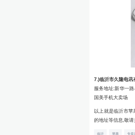
7.)临沂市久隆电
服务地址:新华一
国美手机大卖场
以上就是临沂市苹
的地址等信息,敬
临沂
苹果
专卖