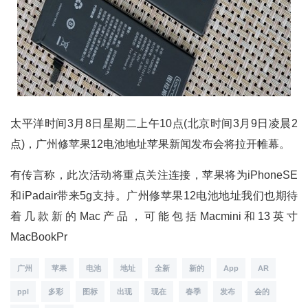
太平洋时间3月8日星期二上午10点(北京时间3月9日凌晨2
点)，广州修苹果12电池地址苹果新闻发布会将拉开帷幕。
有传言称，此次活动将重点关注连接，苹果将为iPhoneSE
和iPadair带来5g支持。广州修苹果12电池地址我们也期待
着几款新的Mac产品，可能包括Macmini和13英寸
MacBookPr
广州
苹果
电池
地址
全新
新的
App
AR
ppl
多彩
图标
出现
现在
春季
发布
会的