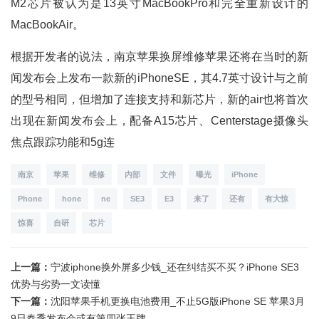
M2芯片被认为是13英寸MacBookPro和完全重新设计的
MacBookAir。
根据开发者的说法，南京苹果换屏维修苹果还将在当时的新
闻发布会上发布一款新的iPhoneSE，其4.7英寸设计与之前
的型号相同，但增加了连接支持和新芯片，新的air也将首次
出现在新闻发布会上，配备A15芯片、Centerstage摄像头
焦点跟踪功能和5g连
南京
苹果
维修
内部
文件
曝光
iPhone
Phone
hone
ne
SE3
E3
来了
还有
有大惊
惊喜
自研
芯片
上一篇：
宁波iphone换外屏多少钱_还在纠结买不买？iPhone SE3
优势与劣势一文读懂
下一篇：
沈阳苹果手机更换电池费用_不止5G版iPhone SE 苹果3月
9日春季发布会或有第四张王牌