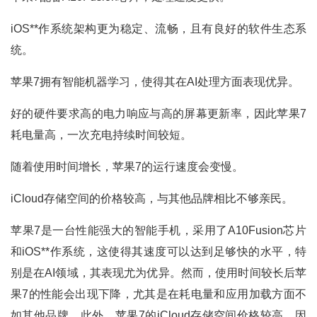
iOS**作系统架构更为稳定、流畅，且有良好的软件生态系
统。
苹果7拥有智能机器学习，使得其在AI处理方面表现优异。
好的硬件要求高的电力响应与高的屏幕更新率，因此苹果7
耗电量高，一次充电持续时间较短。
随着使用时间增长，苹果7的运行速度会变慢。
iCloud存储空间的价格较高，与其他品牌相比不够亲民。
苹果7是一台性能强大的智能手机，采用了A10Fusion芯片
和iOS**作系统，这使得其速度可以达到足够快的水平，特
别是在AI领域，其表现尤为优异。然而，使用时间较长后苹
果7的性能会出现下降，尤其是在耗电量和应用加载方面不
如其他品牌。此外，苹果7的iCloud存储空间价格较高，因