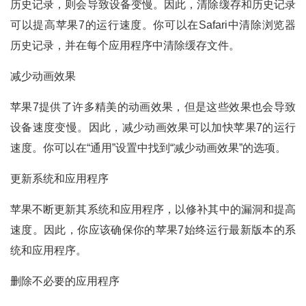
历史记录，则会导致设备变慢。因此，清除缓存和历史记录
可以提高苹果7的运行速度。你可以在Safari中清除浏览器
历史记录，并在每个应用程序中清除缓存文件。
减少动画效果
苹果7提供了许多精美的动画效果，但是这些效果也会导致
设备速度变慢。因此，减少动画效果可以加快苹果7的运行
速度。你可以在“通用”设置中找到“减少动画效果”的选项。
更新系统和应用程序
苹果不断更新其系统和应用程序，以修补其中的漏洞和提高
速度。因此，你应该确保你的苹果7始终运行最新版本的系
统和应用程序。
删除不必要的应用程序