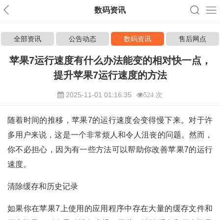
数码资讯
全部资讯
公告动态
数码资讯
售后网点
苹果7运行速度有什么办法能变的相对快一点，
提升苹果7运行速度的方法
2025-11-01 01:16:35
524 次
随着时间的推移，苹果7的运行速度会变得慢下来。对于许
多用户来说，这是一个非常烦人和令人沮丧的问题。然而，
你不必担心，因为有一些方法可以帮助你改善苹果7的运行
速度。
清除缓存和历史记录
如果你在苹果7上使用的应用程序中存在大量的缓存文件和