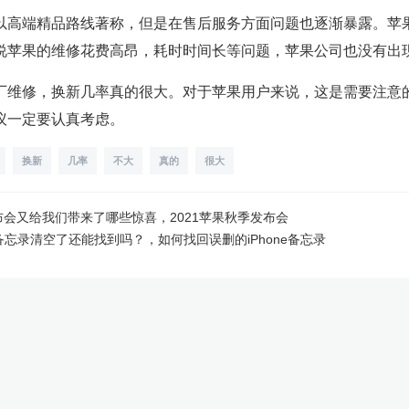
以高端精品路线著称，但是在售后服务方面问题也逐渐暴露。苹
说苹果的维修花费高昂，耗时时间长等问题，苹果公司也没有出
厂维修，换新几率真的很大。对于苹果用户来说，这是需要注意
议一定要认真考虑。
换新
几率
不大
真的
很大
会又给我们带来了哪些惊喜，2021苹果秋季发布会
ne备忘录清空了还能找到吗？，如何找回误删的iPhone备忘录