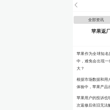
全部资讯
苹果返
苹果作为全球知名
中，难免会出现一
大？
根据市场数据和用
体验中，苹果产品
苹果用户的投诉也
次返修后依旧无法