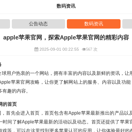
数码资讯
公告动态
数码资讯
apple苹果官网，探索Apple苹果官网的精彩内容
2025-09-01 00:22:55
567 次
略
全球用户热衷的一个网站，拥有丰富的内容以及新鲜的资讯，让
pple苹果官网攻略，让你更了解网站上的服务、内容以及功能，
多有趣的内容。
官网的首页
官网，首先会进入首页，首页包含有Apple苹果最新推出的产品
一时间了解Apple苹果最新的活动以及动态。首页还提供了苹果
游戏等，可以在这里找到更多苹果认可的应用，让你体验最好的Ap