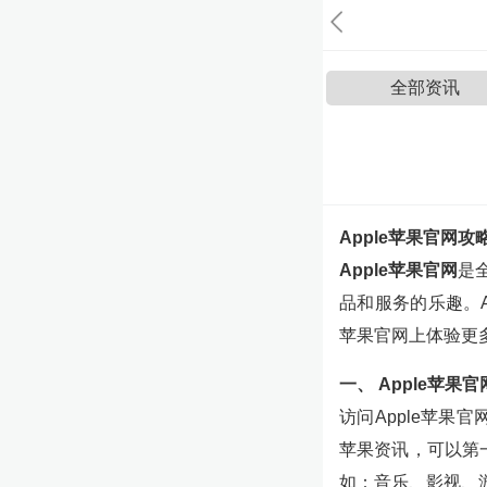
全部资讯
Apple苹果官网攻
Apple苹果官网
是
品和服务的乐趣。A
苹果官网上体验更
一、 Apple苹果
访问Apple苹果
苹果资讯，可以第
如：音乐、影视、