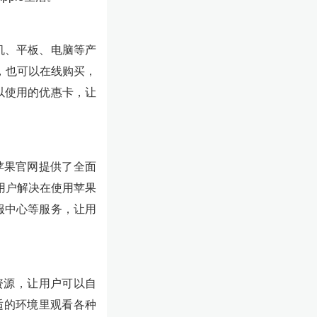
机、平板、电脑等产
，也可以在线购买，
以使用的优惠卡，让
e苹果官网提供了全面
用户解决在使用苹果
服中心等服务，让用
乐资源，让用户可以自
舒适的环境里观看各种