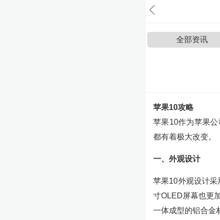
全部资讯
苹果10攻略
苹果10作为苹果
都有着极大改变。
一、外观设计
苹果10外观设计
寸OLED屏幕也
一体成型的铝合金