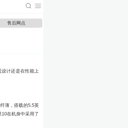
售后网点
观设计还是在性能上
薄，搭载的5.5英
10在机身中采用了