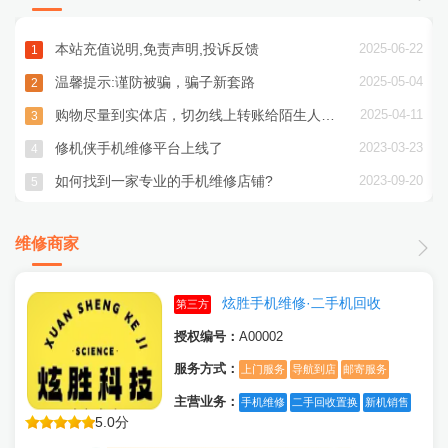
5
本站充值说明,免责声明,投诉反馈
2025-06-22
1
5
温馨提示:谨防被骗，骗子新套路
2025-05-04
2
5
购物尽量到实体店，切勿线上转账给陌生人，谨防诈骗
2025-04-11
3
5
修机侠手机维修平台上线了
2023-03-23
4
5
如何找到一家专业的手机维修店铺?
2023-09-20
5
维修商家
炫胜手机维修·二手机回收
第三方
授权编号：
A00002
服务方式：
上门服务
导航到店
邮寄服务
主营业务：
手机维修
二手回收置换
新机销售
5.0分