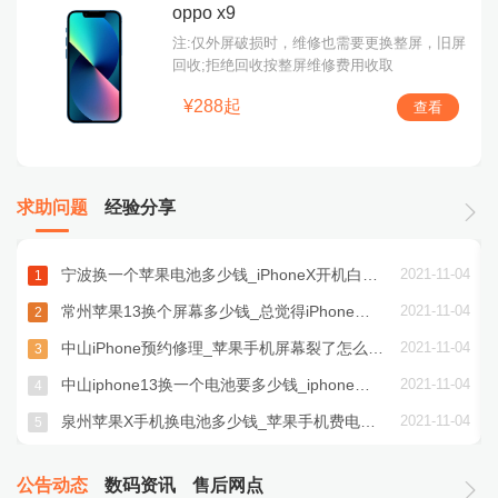
oppo x9
注:仅外屏破损时，维修也需要更换整屏，旧屏
回收;拒绝回收按整屏维修费用收取
¥288起
查看
求助问题
经验分享
5
宁波换一个苹果电池多少钱_iPhoneX开机白苹果怎么办？
2021-11-04
1
5
常州苹果13换个屏幕多少钱_总觉得iPhone通话声音小怎么设置？
2021-11-04
2
5
中山iPhone预约修理_苹果手机屏幕裂了怎么办？
2021-11-04
3
5
中山iphone13换一个电池要多少钱_iphone手机自动重启怎么解决？
2021-11-04
4
5
泉州苹果X手机换电池多少钱_苹果手机费电快怎么办？那是因为你没关闭这些功能
2021-11-04
5
公告动态
数码资讯
售后网点